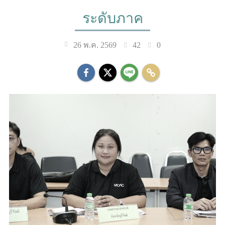
ระดับภาค
42
0
26 พ.ค. 2569