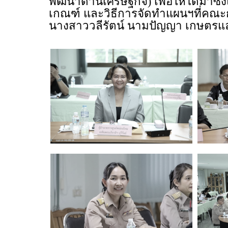
พัฒนาด้านเศรษฐกิจ) เพื่อให้ได้มา
เกณฑ์ และวิธีการจัดทำแผนฯที่คณะ
นางสาววลีรัตน์ นามปัญญา เกษตรและ