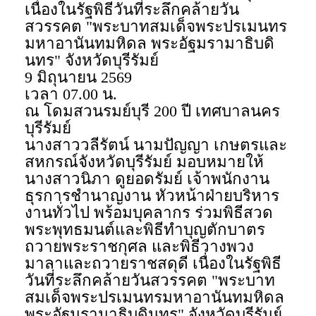
เนื่องในรัฐพิธีวันที่ระลึกคล้ายวัน
สวรรคต "พระบาทสมเด็จพระปรเมนทร
มหาอานันทมหิดล พระอัฐมรามาธิบดิ
นทร" จังหวัดบุรีรัมย์
9 มิถุนายน 2569
เวลา 07.00 น.
ณ โดมสวนรมย์บุรี 200 ปี เทศบาลนคร
บุรีรัมย์
นางสาววลีรัตน์ นามปัญญา เกษตรและ
สหกรณ์จังหวัดบุรีรัมย์ มอบหมายให้
นางสาวนิภา ดูยอดรัมย์ เจ้าพนักงาน
ธุรการชำนาญงาน หัวหน้าฝ่ายบริหาร
งานทั่วไป พร้อมบุคลากร ร่วมพิธีสวด
พระพุทธมนต์และพิธีทำบุญตักบาตร
ถวายพระราชกุศล และพิธีวางพวง
มาลาและถวายราชสดุดี เนื่องในรัฐพิธี
วันที่ระลึกคล้ายวันสวรรคต "พระบาท
สมเด็จพระปรเมนทรมหาอานันทมหิดล
พระอัฐมรามาธิบดินทร" จังหวัดบุรีรัมย์