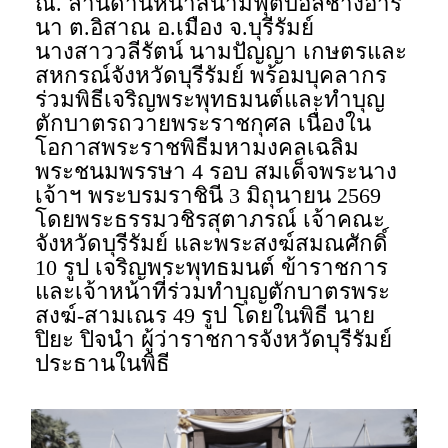
ณ. ลานด้านหน้าสนามฟุตบอลช้างอารี
นา ต.อิสาณ อ.เมือง จ.บุรีรัมย์
นางสาววลีรัตน์ นามปัญญา เกษตรและ
สหกรณ์จังหวัดบุรีรัมย์ พร้อมบุคลากร
ร่วมพิธีเจริญพระพุทธมนต์และทำบุญ
ตักบาตรถวายพระราชกุศล เนื่องใน
โอกาสพระราชพิธีมหามงคลเฉลิม
พระชนมพรรษา 4 รอบ สมเด็จพระนาง
เจ้าฯ พระบรมราชินี 3 มิถุนายน 2569
โดยพระธรรมวชิรสุตาภรณ์ เจ้าคณะ
จังหวัดบุรีรัมย์ และพระสงฆ์สมณศักดิ์
10 รูป เจริญพระพุทธมนต์ ข้าราชการ
และเจ้าหน้าที่ร่วมทำบุญตักบาตรพระ
สงฆ์-สามเณร 49 รูป โดยในพิธี นาย
ปิยะ ปิจนำ ผู้ว่าราชการจังหวัดบุรีรัมย์
ประธานในพิธี