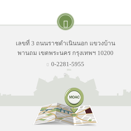
เลขที่ 3 ถนนราชดำเนินนอก แขวงบ้าน
พานถม เขตพระนคร กรุงเทพฯ 10200
0-2281-5955