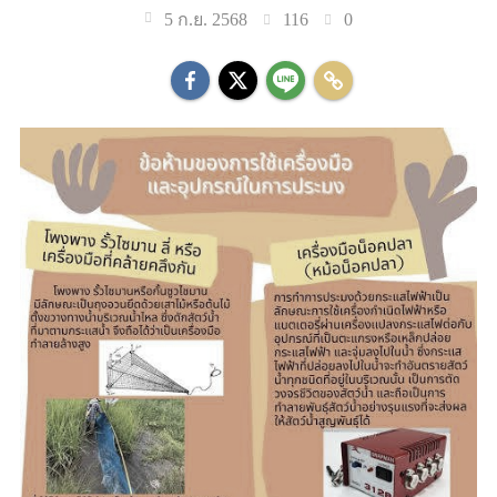
116
0
5 ก.ย. 2568