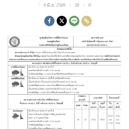
28
0
9 มิ.ย. 2569