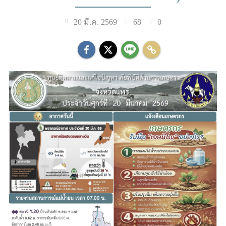
68
0
20 มี.ค. 2569