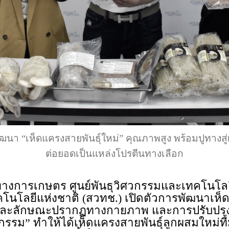
นา “เห็ดแครงสายพันธุ์ใหม่” คุณภาพสูง พร้อมปูทางสู
ต่อยอดเป็นแหล่งโปรตีนทางเลือก
ย์ทางการเกษตร ศูนย์พันธุวิศวกรรมและเทคโนโล
นโลยีแห่งชาติ (สวทช.) เปิดตัวการพัฒนาเห็ด
ะลักษณะปรากฏทางกายภาพ และการปรับปรุงสายพ
ุกรรม” ทำให้ได้เห็ดแครงสายพันธุ์ลูกผสมใหม่