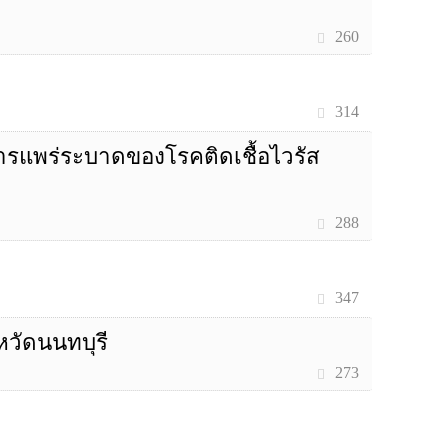
260
314
รแพร่ระบาดของโรคติดเชื้อไวรัส
288
347
หวัดนนทบุรี
273