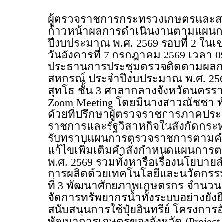
ผู้ตรวจราชการกระทรวงเกษตรและส
ก้าวหน้าผลการดำเนินงานตามแผน
ปีงบประมาณ พ.ศ. 2569 รอบที่ 2 ใน
วันอังคารที่ 7 กรกฎาคม 2569 เวลา
ประธานการประชุมตรวจติดตามผลก
สหกรณ์ ประจำปีงบประมาณ พ.ศ. 2569
สุทโธ ชั้น 3 ศาลากลางจังหวัดนคร
Zoom Meeting โดยมีนางสาวณัชชา พ
ด้วยที่ปรึกษาผู้ตรวจราชการภาคปร
ราชการและรัฐวิสาหกิจในสังกัดกระ
รับทราบแผนการตรวจราชการตามคำสั่ง
แก้ไขเพิ่มเติมคำสั่งกำหนดแผนก
พ.ศ. 2569 รวมทั้งหารือเรื่องนโยบ
การผลิตด้วยเทคโนโลยีและนวัตกรรม
ที่ 3 พัฒนาศักยภาพเกษตรกร จำนวน
จัดการทรัพยากรน้ำทั้งระบบอย่างยั
สนับสนุนการใช้ปุ๋ยอินทรีย์ โครงก
พัฒนาการเกษตรของจังหวัด (Project 