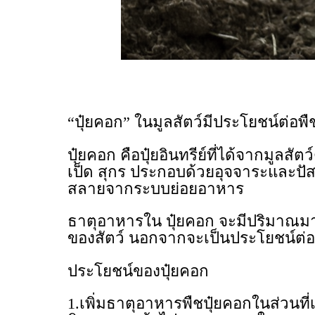
“ปุ๋ยคอก” ในมูลสัตว์มีประโยชน์ต่อพ
ปุ๋ยคอก คือปุ๋ยอินทรีย์ที่ได้จากมูลสั
เป็ด สุกร ประกอบด้วยอุจจาระและปัส
สลายจากระบบย่อยอาหาร
ธาตุอาหารใน ปุ๋ยคอก จะมีปริมาณมากน้อ
ของสัตว์ นอกจากจะเป็นประโยชน์ต่อพ
ประโยชน์ของปุ๋ยคอก
1.เพิ่มธาตุอาหารพืชปุ๋ยคอกในส่วนที่