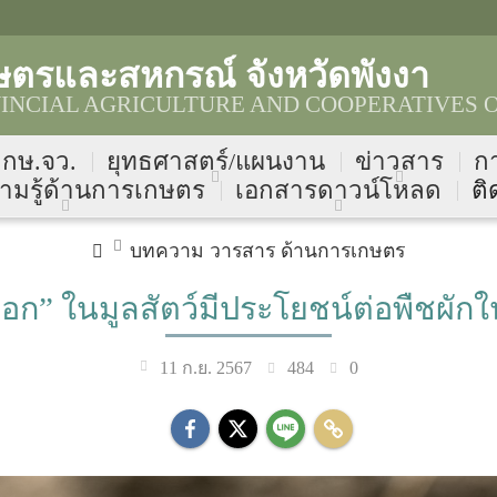
ษตรและสหกรณ์ จังหวัดพังงา
NCIAL AGRICULTURE AND COOPERATIVES O
บ กษ.จว.
ยุทธศาสตร์/แผนงาน
ข่าวสาร
ก
ามรู้ด้านการเกษตร
เอกสารดาวน์โหลด
ติ
บทความ วารสาร ด้านการเกษตร
คอก” ในมูลสัตว์มีประโยชน์ต่อพืชผั
484
0
11 ก.ย. 2567