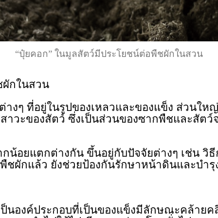
“ปุ๋ยคอก” ในมูลสัตว์มีประโยชน์ต่อพืชผักในสวน
ืชผักในสวน
ตว์ต่างๆ ที่อยู่ในรูปของเหลวและของแข็ง ส่วนใหญ่จ
สาวะของสัตว์ ซึ่งเป็นส่วนของซากพืชและสัตว์
ยแตกต่างกัน ขึ้นอยู่กับปัจจัยต่างๆ เช่น วิธีกา
ืชผักแล้ว ยังช่วยป้องกันรักษาหน้าดินและบำร
เป็นองค์ประกอบที่เป็นของแข็งมีลักษณะคล้ายคลึงก