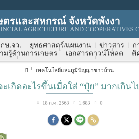
ษตรและสหกรณ์ จังหวัดพังงา
NCIAL AGRICULTURE AND COOPERATIVES O
บ กษ.จว.
ยุทธศาสตร์/แผนงาน
ข่าวสาร
ก
ามรู้ด้านการเกษตร
เอกสารดาวน์โหลด
ติ
เทคโนโลยีและภูมิปัญญาชาวบ้าน
จะเกิดอะไรขึ้นเมื่อใส่ “ปุ๋ย” มากเกินไ
1,683
0
18 ก.ค. 2568