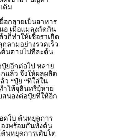
เดิม
อเยื่อกลายเป็นอาหาร
นแอ เมื่อแมลงกัดกิน
ล้วก็ทำให้เชื้อราเกิด
าลุกลามอย่างรวดเร็ว
ืนต้นตายไปทีละต้น
ปุ๋ยอีกต่อไป หลาย
แล้ว จึงให้ผลผลิต
ว “ปุ๋ย “ที่ใส่ใน
ำให้จุลินทรีย์หาย
สนองต่อปุ๋ยที่ให้อีก
 ถอดใบ ต้นหยุดการ
ืองพร้อมกันทั้งต้น
ห้ต้นหยุดการเติบโต