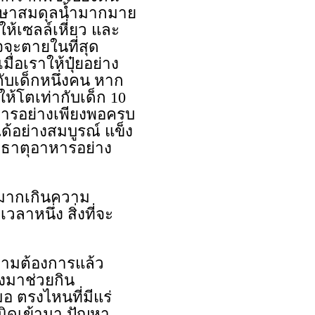
ักษาสมดุลน้ำมากมาย
ห้เซลล์เหี่ยว และ
จจะตายในที่สุด
ื่อเราให้ปุ๋ยอย่าง
กับเด็กหนึ่งคน หาก
ห้โตเท่ากับเด็ก 10
าหารอย่างเพียงพอครบ
้อย่างสมบูรณ์ แข็ง
ับธาตุอาหารอย่าง
๋ยมากเกินความ
าหนึ่ง สิ่งที่จะ
ความต้องการแล้ว
ลงมาช่วยกิน
 ตรงไหนที่มีแร่
นิดเข้ามา ปัญหา