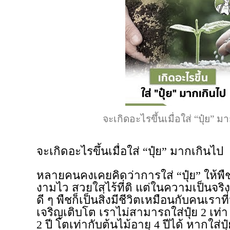
จะเกิดอะไรขึ้นเมื่อใส่ “ปุ๋ย” 
จะเกิดอะไรขึ้นเมื่อใส่ “ปุ๋ย” มากเกินไป
หลายคนคงเคยคิดว่าการใส่ “ปุ๋ย” ให้พื
งามไว สวยใสไร้ที่ติ แต่ในความเป็นจร
ดี ๆ พืชก็เป็นสิ่งมีชีวิตเหมือนกับคนเราท
เจริญเติบโต เราไม่สามารถใส่ปุ๋ย 2 เท่า
2 ปี โตเท่ากับต้นไม้อายุ 4 ปีได้ หากใส่