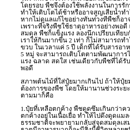
โดยรอบ พืชจึงต้องใช้พลังงานในการร
ทำให้เติบโตได้ช้าหรืออาจสูญเสียน้ำทำใ
หากไม่ดูแลแก้ไขอย่างทันท่วงทีพืชก็อา
เพราะที่จริงพืชใช้ธาตุอาหารอย่างพอดี เม
สมดุล พืชก็แข็งแรง ลองนึกเปรียบเทียบ
เราให้กินมากขึ้น 2 เท่า ก็ไม่สามารถทำใ
ขวบ ในเวลาแค่ 5 ปี เด็กที่ได้รับสารอ
5 หมู่ จะสามารถเติบโตตามพัฒนาการได
แรง ฉลาด สดใส เช่นเดียวกับพืชที่ได้ร
พอดี
สภาพต้นไม้ที่ใส่ปุ๋ยมากเกินไป ถ้าให้ปุ
ต้องการของพืช โดยให้มานานช่วงระยะเวล
ตามมาก็คือ
1.ปุ๋ยที่เหลือตกค้าง พืชดูดซึมเกินกว่า
ตกค้างอยู่ในเนื้อเยื่อ ทำให้ไปดึงดูดแม
ธรรมชาติจะพยายามกลับสู่จุดสมดุลเสมอ
ธาตุมีอาหารมากก็จะมีสิ่งมีชีวิตหลายช