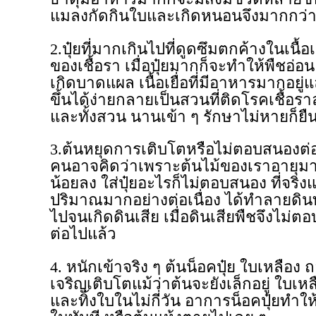
แมลงกัดกินใบและเกิดหนอนจึงมากกว่า
2.ปุ๋ยที่มากเกินไปที่ดูดซึมตกค้างในเนื้
ของเชื้อรา เมื่อปุ๋ยมากก็จะทำให้พืชอ่อ
เกิดบาดแผล เนื้อเยื่อที่มีอาหารมากอยู่แ
ขึ้นได้ง่ายกลายเป็นสวนที่ติดโรคเชื้อร
และทั้งสวน นานเข้า ๆ รักษาไม่หายก็ย
3.ต้นหยุดการเติบโตหรือไม่ตอบสนองต่อ
คนอาจคิดว่าเพราะต้นไม้ของเราอายุมาก
น้อยลง ใส่ปุ๋ยอะไรก็ไม่ตอบสนอง ที่จริงแล้
ปริมาณมากอย่างต่อเนื่อง ได้ทำลายดินท
ไปจนเกิดดินเสีย เมื่อดินเสียพืชจึงไม่ตอบ
ต่อไปแล้ว
4. หนักเข้าจริง ๆ ต้นน็อคปุ๋ย ใบเหลือง
เจริญเติบโตแม้ว่าต้นจะยังเล็กอยู่ ใบเหล
และทิ้งใบในไม่กี่วัน อาการน็อคปุ๋ยทำใ