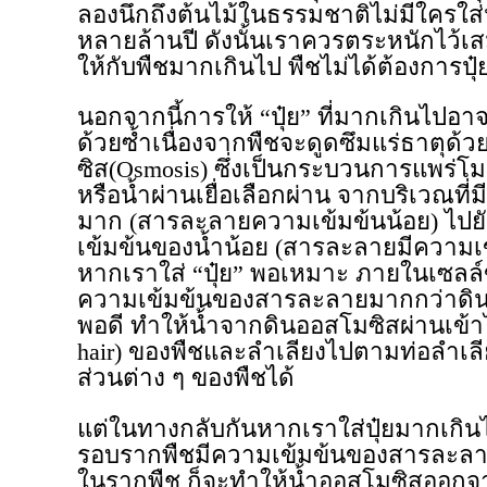
ลองนึกถึงต้นไม้ในธรรมชาติไม่มีใครใส่ปุ
หลายล้านปี ดังนั้นเราควรตระหนักไว้เสมอ
ให้กับพืชมากเกินไป พืชไม่ได้ต้องการป
นอกจากนี้การให้ “ปุ๋ย” ที่มากเกินไปอา
ด้วยซ้ำเนื่องจากพืชจะดูดซึมแร่ธาตุ
ซิส(Osmosis) ซึ่งเป็นกระบวนการแพร่
หรือน้ำผ่านเยื่อเลือกผ่าน จากบริเวณที
มาก (สารละลายความเข้มข้นน้อย) ไปยั
เข้มข้นของน้ำน้อย (สารละลายมีความเข้
หากเราใส่ “ปุ๋ย” พอเหมาะ ภายในเซลล
ความเข้มข้นของสารละลายมากกว่าดินโ
พอดี ทำให้น้ำจากดินออสโมซิสผ่านเข้
hair) ของพืชและลำเลียงไปตามท่อลำเลีย
ส่วนต่าง ๆ ของพืชได้
แต่ในทางกลับกันหากเราใส่ปุ๋ยมากเกิ
รอบรากพืชมีความเข้มข้นของสารละลา
ในรากพืช ก็จะทำให้น้ำออสโมซิสออกจ