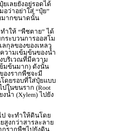
๋ยเลยยังอยู่รอดได้
ว่าอย่าใส่ “ปุ๋ย”
ุ๋ยมากขนาดนั้น
จทำให้ “พืชตาย” ได้
ด้วยกระบวนการออสโม
โมเลกุลของของเหลว
่มีความเข้มข้นของน้ำ
งบริเวณที่มีความ
มข้นมาก) ดังนั้น
์ของรากพืชจะมี
ดยรอบที่ใส่ปุ๋ยแบบ
าไปในขนราก (Root
งน้ำ (Xylem) ไปยัง
นไป จะทำให้ดินโดย
ยสูงกว่าสารละลาย
ากรากพืชไปยังดิน