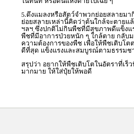
ในทันที หรือต้นแห้งตายไปเฉย ๆ
5.ดึงแมลงหรือสัตว์จำพวกย่อยสลายมากิ
ย่อยสลายเหล่านี้คิดว่าต้นใกล้จะตายแล
ฯลฯ ซึ่งปกติไม่กินพืชที่มีสุขภาพดีแข็
พืชที่มีอาการป่วยหนัก ๆ ใกล้ตาย กลับมา
ความต้องการของพืช เพื่อให้พืชเติบโต
ดีที่สุด แข็งแรงและสมบูรณ์ตามธรรมชา
สรุปว่า อยากให้พืชเติบโตในอัตราที่เร็วที่
มากมาย ให้ใส่ปุ๋ยให้พอดี