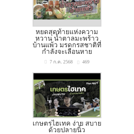
หยดสุดท้ายแห่งความ
หวาน น้ำตาลมะพร้าว
บ้านแพ้ว มรดกรสชาติที่
กำลังจะเลือนหาย
469
7 ก.ค. 2568
เกษตรไฮเทค ง่าย สบาย
ด้วยปลายนิ้ว