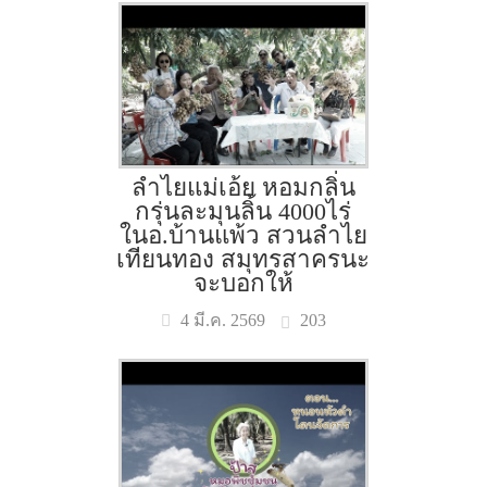
ลำไยแม่เอ้ย หอมกลิ่น
กรุ่นละมุนลิ้น 4000ไร่
ในอ.บ้านแพ้ว สวนลำไย
เทียนทอง สมุทรสาครนะ
จะบอกให้
203
4 มี.ค. 2569