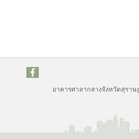
อาคารศาลากลางจังหวัดสุราษฎร์