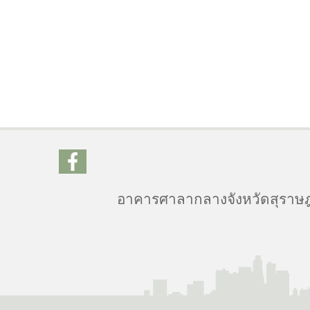
อาคารศาลากลางจังหวัดสุราษฎร์