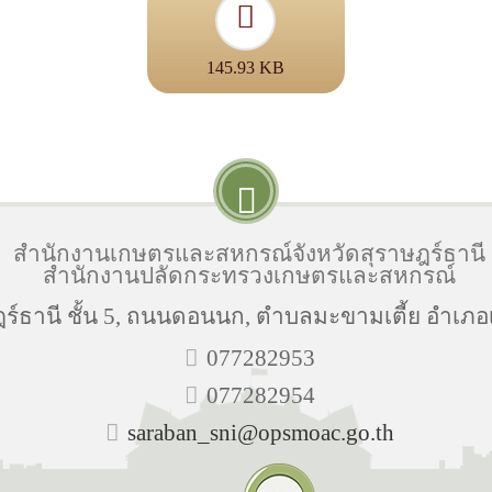
145.93 KB
สำนักงานเกษตรและสหกรณ์จังหวัดสุราษฎร์ธานี
สำนักงานปลัดกระทรวงเกษตรและสหกรณ์
ธานี ชั้น 5, ถนนดอนนก, ตำบลมะขามเตี้ย อำเภอเม
077282953
077282954
saraban_sni@opsmoac.go.th