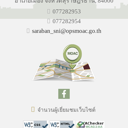
อำเภอเมือง จังหวัดสุราษฎร์ธานี, 84000
077282953
077282954
saraban_sni@opsmoac.go.th
จำนวนผู้เยี่ยมชมเว็บไซต์