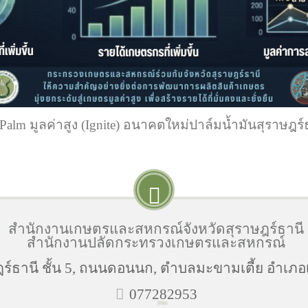
 Palm มูลค่าสูง (Ignite) อนาคตใหม่ปาล์มน้ำมันสุราษฎร์
สำนักงานเกษตรและสหกรณ์จังหวัดสุราษฎร์ธานี
สำนักงานปลัดกระทรวงเกษตรและสหกรณ์
ธานี ชั้น 5, ถนนดอนนก, ตำบลมะขามเตี้ย อำเภอเม
077282953