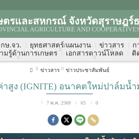
ตรและสหกรณ์ จังหวัดสุราษฎร์ธ
OVINCIAL AGRICULTURE AND COOPERATIVES
บ กษ.จว.
ยุทธศาสตร์/แผนงาน
ข่าวสาร
ก
ามรู้ด้านการเกษตร
เอกสารดาวน์โหลด
ติ
ข่าวสาร
ข่าวประชาสัมพันธ์
่าสูง (IGNITE) อนาคตใหม่ปาล์มน้ำม
65
0
7 พ.ค. 2569