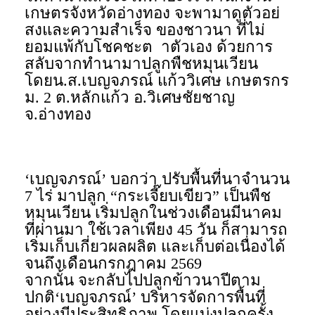
เกษตรจังหวัดอ่างทอง จะพามาดูตัวอย่
สงและความสำเร็จ ของชาวนา ที่ไม่
ยอมแพ้กับโชคชะต าตัวเอง ด้วยการ
สลับจากทำนามาปลูกพืชหมุนเวียน
โดยน.ส.เบญจภรณ์ แก้ววิเศษ เกษตรกร
ม. 2 ต.หลักแก้ว อ.วิเศษชัยชาญ
จ.อ่างทอง
‘เบญจภรณ์’ บอกว่า ปรับพื้นที่นาจำนวน
7 ไร่ มาปลูก “กระเจี๊ยบเขียว” เป็นพืช
หมุนเวียน เริ่มปลูกในช่วงเดือนมีนาคม
ที่ผ่านมา ใช้เวลาเพียง 45 วัน ก็สามารถ
เริ่มเก็บเกี่ยวผลผลิต และเก็บต่อเนื่องได้
จนถึงเดือนกรกฎาคม 2569
จากนั้น จะกลับไปปลูกข้าวนาปีตาม
ปกติ‘เบญจภรณ์’ บริหารจัดการพื้นที่
อย่างมีประสิทธิภาพ โดยแบ่งปลูกครั้ง