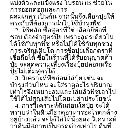
แบ่งตัวและแข็งแรง โบรอน (B ช่วยใน
การออกดอกและการ
ผสมเกสร เป็นต้น จากนั้นจึงเลือกปุยให้
ตรงกับที่ต้องการนำไปใช้บำรุงพืช
2. ใช้หลัก ซื้อสูตรที่ใช่ เลือกยี่ห้อที่
ชอบ ต้องจำสูตรปุ้ย เพราะสูตรเดียวไม่
ได้ใช้กับทุกพืช หรือไม่ได้ใช้กับทุกช่วง
การเจริญเติบโต การซื้อปุยเลือกตราที่
เชื่อถือได้ ซื้อในร้านที่ได้รับอนุญาตค้า
ปุ๋ย จะลดความเสี่ยงเรื่องปุ้ยปลอมหรือ
ปุ้ยไม่เต็มสูตรได้
3. วิเคราะห์พืชก่อนใส่ปุ๋ย เช่น จะ
บำรุงส่วนไหน จะใส่ราตุอะไร ปริมาณ
เท่าไรจึงเหมาะสมและใส่แล้วพืชเอาไป
ใช้ได้ไม่สูญเสียไปโดยเปล่าประโยชน์
4. การวิเคราะห์ดินก่อนใส่ปุ๋ย จะได้
ทราบว่าในดินมีธาตุอาหารอะไรตกค้าง
อยู่บ้างแล้ว จะได้ใส่ให้น้อยลง วิเคราะห์
ว่าดินมีสภาพเป็นกรดด่างเท่าไร ดินที่