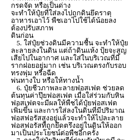
กรดจัด หรือเป็นด่าง
จะทำให้ปุ๋ยที่ใส่ลงไปถูกดินยึดราตุ
อาหารเอาไว้ พืชเอาไปใช้ได้น้อยลง
ต้องปรับสภาพ
ดินก่อน
5. ใส่ปุ๋ยช่วงดินมีความชื้น จะทำให้ปุ๋ย
ละลายลงในดิน แต่ถ้าดินแห้ง ปุ้ยจะสูญ
เสียไปในอากาศ และใส่ในบริเวณที่มี
รากฝอยอยู่มาก เช่น บริเวณตรงกับรอบ
ทรงพุ่ม หรือฉีด
พ่นทางใบ หรือให้ทางน้ำ
6. ปุ๋ยชีวภาพละลายฟอสเฟต ช่วยลด
ต้นทุนค่าปุ๊ยฟอสเฟต เมื่อใส่ร่วมกับหิน
ฟอสเฟตจะมีผลให้พืชได้ปุ๋ยฟอสเฟต
เพิ่มขึ้น และการใส่ลงในดินที่มีปริมาณ
ฟอสฟอรัสสูงอยู่แล้วจะทำให้ไปละลาย
ฟอสฟอรัสที่ถูกยึดตรึงอยู่ในดินให้ออก
มาเป็นประโยชน์ต่อพืชอีกครั้ง