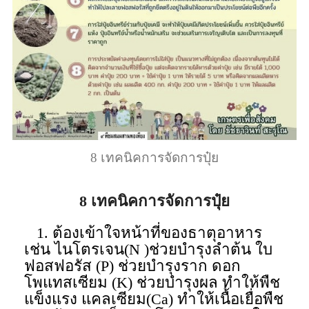
8 เทคนิคการจัดการปุ๋ย
8 เทคนิคการจัดการปุ๋ย
1. ต้องเข้าใจหน้าที่ของธาตุอาหาร
เช่น ไนโตรเจน(N )ช่วยบำรุงลำต้น ใบ
ฟอสฟอรัส (P) ช่วยบำรุงราก ดอก
โพแทสเซียม (K) ช่วยบำรุงผล ทำให้พืช
แข็งแรง แคลเซียม(Ca) ทำให้เนื้อเยื่อพืช