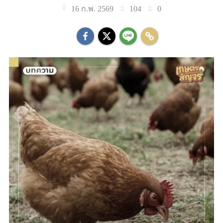
104
0
16 ก.พ. 2569