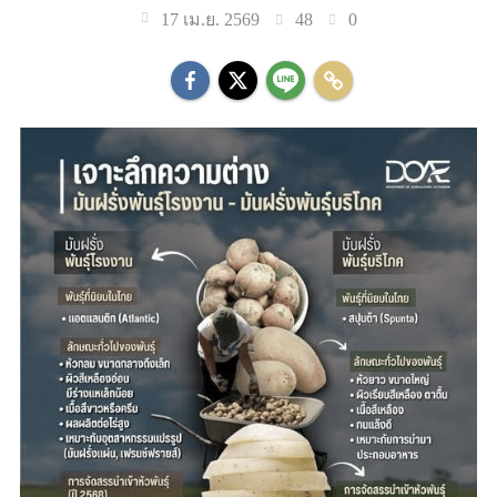
48
0
17 เม.ย. 2569