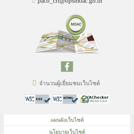
paco_cri@opsmoac.go.th
จำนวนผู้เยี่ยมชมเว็บไซต์
แผนผังเว็บไซต์
นโยบายเว็บไซต์