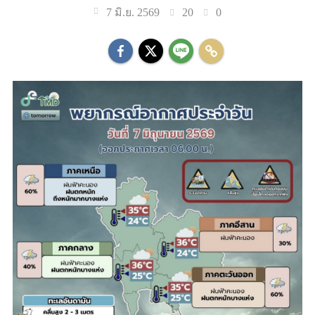
20
0
7 มิ.ย. 2569