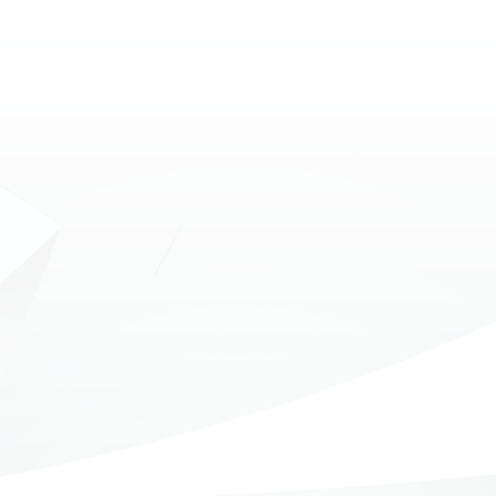
MOAC
O