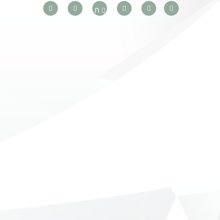
PSMOAC
ก