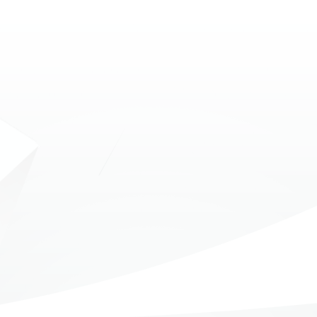
MOAC
O