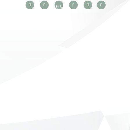
PSMOAC
ก