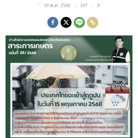
107
0
19 พ.ค. 2568