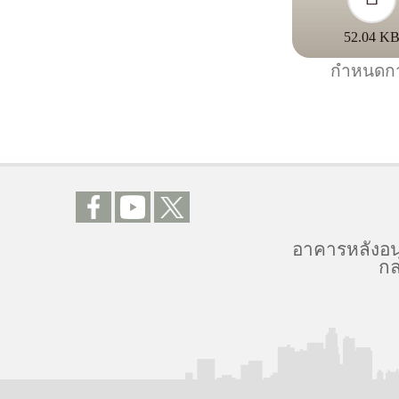
52.04 K
กำหนดก
อาคารหลังอน
กล