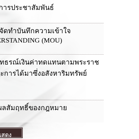
การประชาสัมพันธ์
รจัดทำบันทึกความเข้าใจ
RSTANDING (MOU)
ธิอุทธรณ์เงินค่าทดแทนตามพระราช
ะการได้มาซึ่งอสังหาริมทรัพย์
ินผลสัมฤทธิ์ของกฎหมาย
แสดง