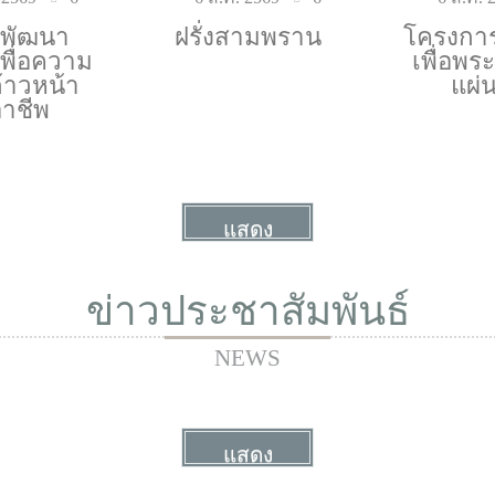
ธีพัฒนา
ฝรั่งสามพราน
โครงการ
พื่อความ
เพื่อพร
้าวหน้า
แผ่
าชีพ
แสดง
ทั้งหมด
ข่าวประชาสัมพันธ์
More
NEWS
แสดง
ทั้งหมด