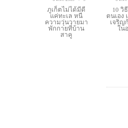
ภูเก็ตไม่ได้มีดี
10 วิ
แค่ทะเล หนี
ตนเอง เ
ความวุ่นวายมา
เจริญก
พักกายที่บ้าน
ในอ
สาคู