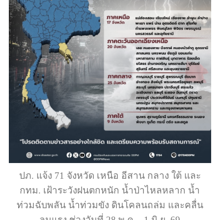
ปภ. แจ้ง 71 จังหวัด เหนือ อีสาน กลาง ใต้ และ
กทม. เฝ้าระวังฝนตกหนัก น้ำป่าไหลหลาก น้ำ
ท่วมฉับพลัน น้ำท่วมขัง ดินโคลนถล่ม และคลื่น
ลมแรง ช่วงวันที่ 28 พ.ค. - 1 มิ.ย. 69