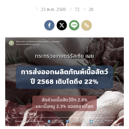
72
28
23 พ.ค. 2569