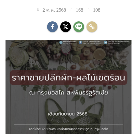
168
108
2 ต.ค. 2568