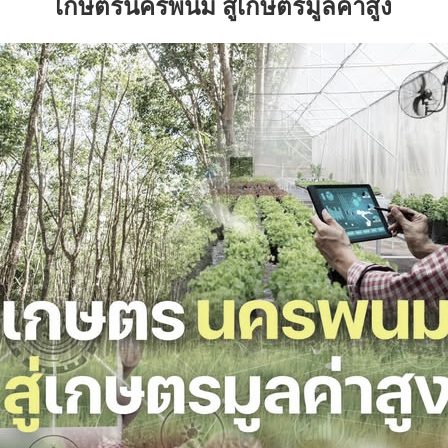
เกษตรนครพนม สู่เกษตรมูลค่าสูง