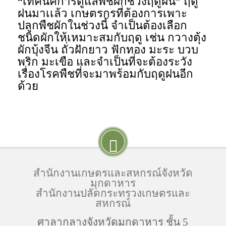
“เทคนิคการดูแลพืชผักช่วงฤดูฝน” ฤดู
ฝนมาเเล้ว เกษตรกรที่ต้องการเพาะ
ปลูกพืชผักในช่วงนี้ จำเป็นต้องเลือก
ชนิดผักให้เหมาะสมกับฤดู เช่น กวางตุ้ง
ผักบุ้งจีน ถั่วฝักยาว ฟักทอง มะระ บวบ
พริก มะเขือ และจำเป็นที่จะต้องระวัง
เรื่องโรคพืชที่จะมาพร้อมกับฤดูฝนอีก
ด้วย
สำนักงานเกษตรและสหกรณ์จังหวัด
มุกดาหาร
สำนักงานปลัดกระทรวงเกษตรและ
สหกรณ์
ศาลากลางจังหวัดมุกดาหาร ชั้น 5