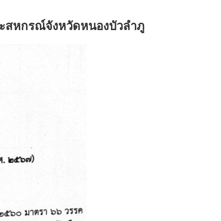
ละสหกรณ์จังหวัดหนองบัวลำภู