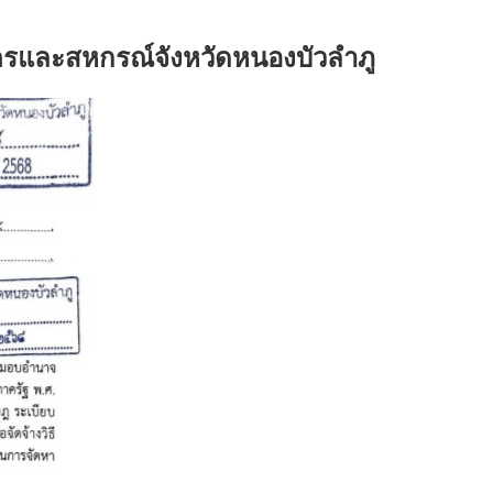
ตรและสหกรณ์จังหวัดหนองบัวลำภู