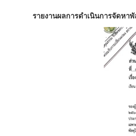
รายงานผลการดำเนินการจัดหาพัส