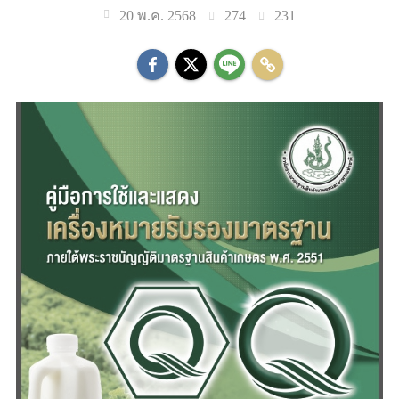
274
231
20 พ.ค. 2568