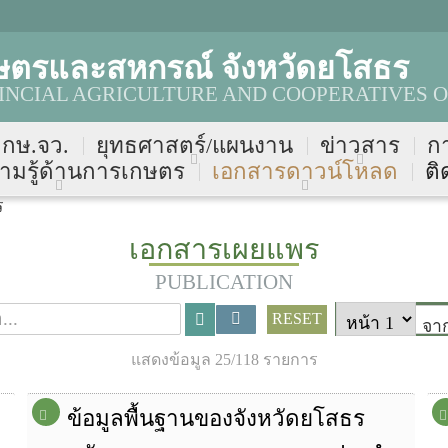
ษตรและสหกรณ์ จังหวัดยโสธร
NCIAL AGRICULTURE AND COOPERATIVES O
บ กษ.จว.
ยุทธศาสตร์/แผนงาน
ข่าวสาร
ก
ามรู้ด้านการเกษตร
เอกสารดาวน์โหลด
ติ
ร
เอกสารเผยแพร
PUBLICATION
RESET
จา
แสดงข้อมูล 25/118 รายการ
ข้อมูลพื้นฐานของจังหวัดยโสธร