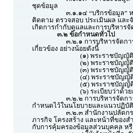
ชุดข้อมูล
๓.๑.๑๔ “บริกรข้อมูล” หมายความว
ติดตาม ตรวจสอบ ประเมินผล และจัดท
เกิดการกำกับดูแลและการบริหารจัดก
๓.๒ ข้อกำหนดทั่วไป
๓.๒.๑ การบริหารจัดการข้อมูล
เกี่ยวข้อง อย่างน้อยดังนี้
(๑) พระราชบัญญัติการบริหา
(๒) พระราชบัญญัติคุ้มครอ
(๓) พระราชบัญญัติข้อมูลข่า
(๔) พระราชบัญญัติการรักษ
(๕) พระราชบัญญัติข่าวกร
(๖) ระเบียบว่าด้วยการรักษา
๓.๒.๒ การบริหารจัดการข้อมูลขอ
กำหนดไว้ในนโยบายและแนวปฏิบัติ
๓.๒.๓ สำนักงานปลัดกระทรวงเ
ภารกิจ โครงสร้าง และหน้าที่ของ
กับการคุ้มครองข้อมูลส่วนบุคคล หร