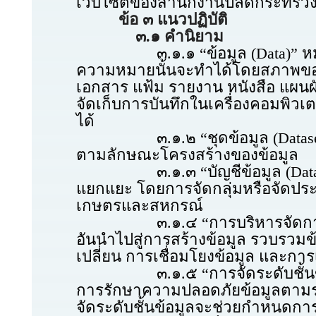
เว็บไซต์ของสำนักงานปลัดกระทร
ข้อ ๓ แนวปฏิบัติ
๓.๑ คำนิยาม
๓.๑.๑ “ข้อมูล (Data)” หมายความว่
ความหมายนั้นจะทำได้โดยสภาพของสิ่
เอกสาร แฟ้ม รายงาน หนังสือ แผนผ
จัดเก็บการบันทึกในเครื่องคอมพิวเตอ
ได้
๓.๑.๒ “ชุดข้อมูล (Dataset)” 
ตามลักษณะโครงสร้างของข้อมูล
๓.๑.๓ “บัญชีข้อมูล (Data cat
แยกแยะ โดยการจัดกลุ่มหรือจัดปร
เกษตรและสหกรณ์
๓.๑.๔ “การบริหารจัดการข้อมูล
อันนำไปสู่การสร้างข้อมูล รวบรวม
เปลี่ยน การเชื่อมโยงข้อมูล และกา
๓.๑.๕ “การจัดระดับชั้นข้อมูล 
การรักษาความปลอดภัยข้อมูลตามร
จัดระดับชั้นข้อมูลจะช่วยกำหนดการ