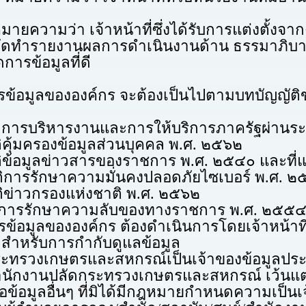
่า เจ้าหน้าที่ซึ่งได้รับการแต่งตั้งจากคณ
ำรายงานผลการดำเนินงานด้าน ธรรมาภิบาลข้อมูล
ารข้อมูลที่ดี
ขององค์กร จะต้องเป็นไปตามบทบัญญัติขอ
รงานและการให้บริการภาครัฐผ่านระบบด
งข้อมูลส่วนบุคคล พ.ศ. ๒๕๖๒
วสารของราชการ พ.ศ. ๒๕๔๐ และที่แก้ไ
าความมั่นคงปลอดภัยไซเบอร์ พ.ศ. ๒
องแห่งชาติ พ.ศ. ๒๕๖๒
ความลับของทางราชการ พ.ศ. ๒๕๕๔ และ ท
งองค์กร ต้องดำเนินการโดยเจ้าหน้าที่ และ
สำหรับการกำกับดูแลข้อมูล
กษตรและสหกรณ์เป็นเจ้าของข้อมูลประเภ
สำนักงานปลัดกระทรวงเกษตรและสหกรณ์ เว้นแต
ือข้อมูลอื่นๆ ที่มิได้มีกฎหมายกำหนดความเป็น