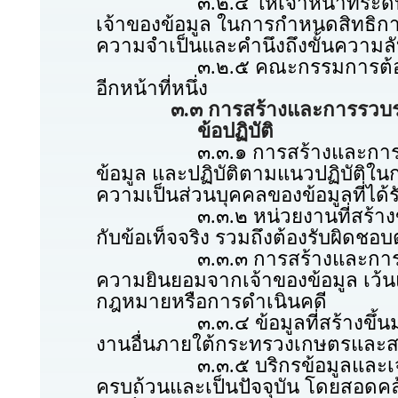
๓.๒.๔ ให้เจ้าหน้าที่ระดับผู้อำ
เจ้าของข้อมูล ในการกำหนดสิทธิการ
ความจำเป็นและคำนึงถึงขั้นความล
๓.๒.๕ คณะกรรมการต้องจัดให้มี
อีกหน้าที่หนึ่ง
๓.๓ การสร้างและการรวบร
ข้อปฏิบัติ
๓.๓.๑ การสร้างและการรวบรวม
ข้อมูล และปฏิบัติตามแนวปฏิบัติใน
ความเป็นส่วนบุคคลของข้อมูลที่
๓.๓.๒ หน่วยงานที่สร้างข้อมูล ต
กับข้อเท็จจริง รวมถึงต้องรับผิดชอบต่
๓.๓.๓ การสร้างและการรวบรวมข
ความยินยอมจากเจ้าของข้อมูล เว้นแ
กฎหมายหรือการดำเนินคดี
๓.๓.๔ ข้อมูลที่สร้างขึ้นมาแล
งานอื่นภายใต้กระทรวงเกษตรและสห
๓.๓.๕ บริกรข้อมูลและเจ้าของข้อ
ครบถ้วนและเป็นปัจจุบัน โดยสอดคล