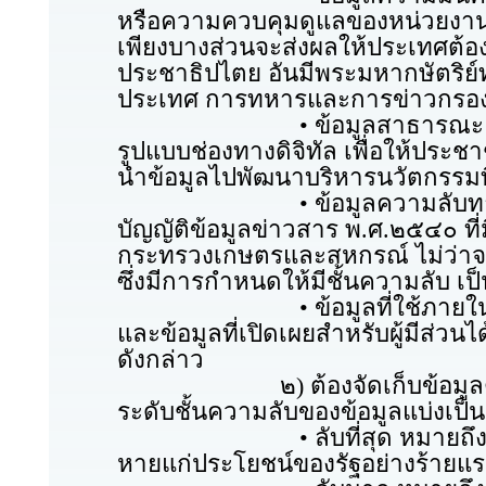
หรือความควบคุมดูแลของหน่วยงานของ
เพียงบางส่วนจะส่งผลให้ประเทศต
ประชาธิปไตย อันมีพระมหากษัตริย์
ประเทศ การทหารและการข่าวกรอ
• ข้อมูลสาธารณะ หมายถึง ข
รูปแบบช่องทางดิจิทัล เพื่อให้ป
นำข้อมูลไปพัฒนาบริหารนวัตกรรมท
• ข้อมูลความลับทางราชการ 
บัญญัติข้อมูลข่าวสาร พ.ศ.๒๕๔๐ ท
กระทรวงเกษตรและสหกรณ์ ไม่ว่าจะเป
ซึ่งมีการกำหนดให้มีชั้นความลับ เป็น 
• ข้อมูลที่ใช้ภายในหน่วยงา
และข้อมูลที่เปิดเผยสำหรับผู้มีส่ว
ดังกล่าว
๒) ต้องจัดเก็บข้อมูลตามชั้
ระดับชั้นความลับของข้อมูลแบ่งเป็น ๓ 
• ลับที่สุด หมายถึง ข้อมูลข่า
หายแก่ประโยชน์ของรัฐอย่างร้ายแร