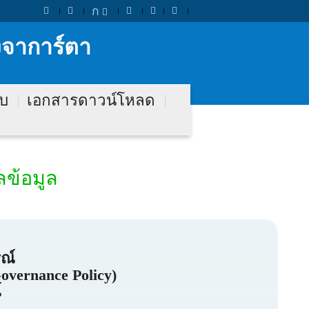
ก
งจาการ์ตา
ับ
เอกสารดาวน์โหลด
ข้อมูล
ณ์
overnance Policy)
์