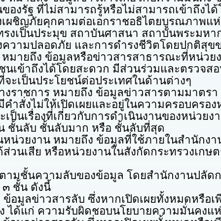
รัฐ ที่ไม่สามารถรู้หรือไม่สามารถเข้าถึงได้โ
้องเผชิญภัยคุกคามต่อเอกราชอธิไตยบูรณภา
ทรงเป็นประมุข สถาบันศาสนา สถาบันพระมหากษั
งความปลอดภัย และการดำรงชีวิตโดยปกติสุ
้อมูลหรือข่าวสารสาธารณะที่หน่วยงาน
ระชาชนเข้าถึงได้โดยสะดวก มีส่วนร่วมและตรว
ี่จะเป็นประโยชน์ต่อประเทศในด้านต่างๆ
หมายถึง ข้อมูลข่าวสารตามมาตรา ๑๔ 
ี่มีคำสั่งไม่ให้เปิดเผยและอยู่ในความครอบคร
็นเรื่องที่เกี่ยวกับการดำเนินงานของหน่วยงา
ชั้นลับ ชั้นลับมาก หรือ ชั้นลับที่สุด
น หมายถึง ข้อมูลที่ใช้ภายในสำนักงาน
นได้ส่วนเสีย หรือหน่วยงานในสังกัดกระทรวงเกษต
นความลับของข้อมูล โดยสำนักงานปลัดกร
ชั้น ดังนี้
วสารลับ ซึ่งหากเปิดเผยทั้งหมดหรือเพียง
ง ได้แก่ ความรับผิดชอบนโยบายความมั่นคงแห่ง