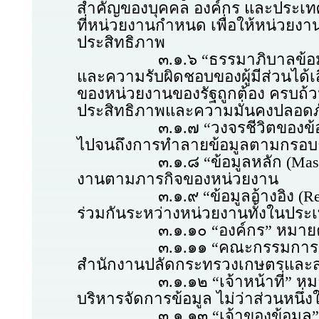
สำคัญของบุคคล องค์กร และประเทศท
ที่หน่วยงานกำหนด เพื่อให้หน่วยงา
ประสิทธิภาพ
๓.๑.๖ “ธรรมาภิบาลข้อมูลภาครัฐ
และความรับผิดชอบของผู้มีส่วนได้เ
ของหน่วยงานของรัฐถูกต้อง ครบถ้วน
ประสิทธิภาพและความมั่นคงปลอดภ
๓.๑.๗ “วงจรชีวิตของข้อมูล (Dat
ไปจนถึงการทำลายข้อมูลตามกรอบธ
๓.๑.๘ “ข้อมูลหลัก (Master Da
งานตามภารกิจของหน่วยงาน
๓.๑.๙ “ข้อมูลอ้างอิง (Referen
ร่วมกันระหว่างหน่วยงานทั้งในปร
๓.๑.๑๐ “องค์กร” หมายความ
๓.๑.๑๑ “คณะกรรมการ” หมายควา
สำนักงานปลัดกระทรวงเกษตรและ
๓.๑.๑๒ “เจ้าหน้าที่” หมายความ
บริหารจัดการข้อมูล ไม่ว่าส่วนหนึ
๓.๑.๑๓ “เจ้าของข้อมูล” หมายค