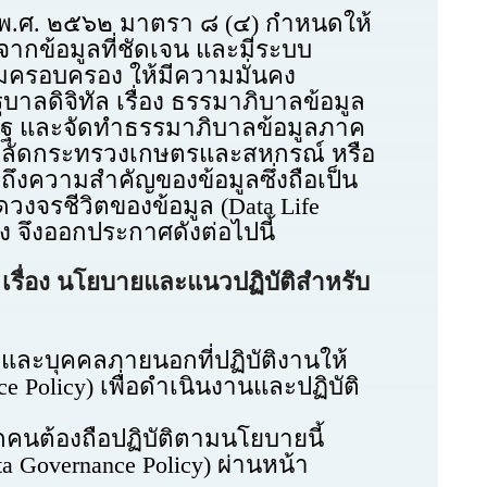
พ.ศ. ๒๕๖๒ มาตรา ๘ (๔) กำหนดให้
กข้อมูลที่ชัดเจน และมีระบบ
ามครอบครอง ให้มีความมั่นคง
ลดิจิทัล เรื่อง ธรรมาภิบาลข้อมูล
รัฐ และจัดทำธรรมาภิบาลข้อมูลภาค
นปลัดกระทรวงเกษตรและสหกรณ์ หรือ
งความสำคัญของข้อมูลซึ่งถือเป็น
ดวงจรชีวิตของข้อมูล (Data Life
 จึงออกประกาศดังต่อไปนี้
ื่อง นโยบายและแนวปฏิบัติสำหรับ
และบุคคลภายนอกที่ปฏิบัติงานให้
Policy) เพื่อดำเนินงานและปฏิบัติ
คนต้องถือปฏิบัติตามนโยบายนี้
Governance Policy) ผ่านหน้า