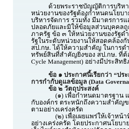
ด้วยพระราชบัญญัติการบริหารงา
หน่วยงานของรัฐต้องกำหนดนโยบายห
บริหารจัดการ รวมทั้ง มีมาตรการแ
ปลอดภัยและมิให้ข้อมูลส่วนบุคคลถ
ภาครัฐ ข้อ ๓ ให้หน่วยงานของรัฐ
รัฐในระดับหน่วยงานให้สอดคล้องก
สป.กษ. ได้ให้ความสำคัญ ในการดำ
ทรัพย์สินที่สำคัญยิ่งของ สป.กษ. ท
Cycle Management) อย่างมีประสิทธ
ข้อ ๑ ประกาศนี้เรียกว่า “ประก
การกำกับดูแลข้อมูล (Data Governan
ข้อ ๒ วัตถุประสงค์
(๑) เพื่อกำหนดมาตรฐาน แนวทางปฏิ
กับองค์กร ตระหนักถึงความสำคัญของ
ตามอย่างเคร่งครัด
(๒) เพื่อเผยแพร่ให้เจ้าหน้าที่ท
อย่างเคร่งครัด โดยประกาศนโยบายแล