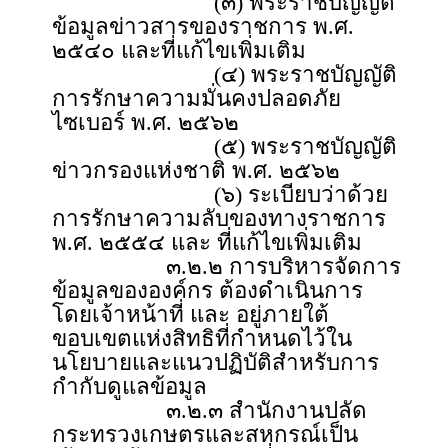
(๓) พระราชบัญญัติ
ข้อมูลข่าวสารของราชการ พ.ศ.
๒๕๔๐ และที่แก้ไขเพิ่มเติม
(๔) พระราชบัญญัติ
การรักษาความมั่นคงปลอดภัย
ไซเบอร์ พ.ศ. ๒๕๖๒
(๕) พระราชบัญญัติ
ข่าวกรองแห่งชาติ พ.ศ. ๒๕๖๒
(๖) ระเบียบว่าด้วย
การรักษาความลับของทางราชการ
พ.ศ. ๒๕๕๔ และ ที่แก้ไขเพิ่มเติม
๓.๒.๒ การบริหารจัดการ
ข้อมูลขององค์กร ต้องดำเนินการ
โดยเจ้าหน้าที่ และ อยู่ภายใต้
ขอบเขตแห่งสิทธิที่กำหนดไว้ใน
นโยบายและแนวปฏิบัติสำหรับการ
กำกับดูแลข้อมูล
๓.๒.๓ สำนักงานปลัด
กระทรวงเกษตรและสหกรณ์เป็น