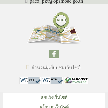
paco_pkt@opsmoac.go.th
จำนวนผู้เยี่ยมชมเว็บไซต์
แผนผังเว็บไซต์
นโยบายเว็บไซต์