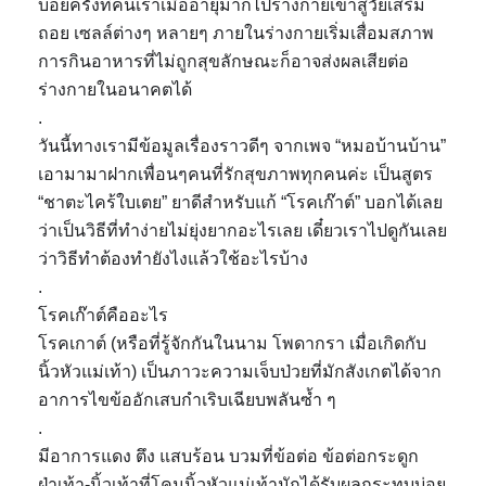
บ่อยครั้งที่คนเราเมื่ออายุมากไปร่างกายเข้าสู้วัยเสริม
ถอย เซลล์ต่างๆ หลายๆ ภายในร่างกายเริ่มเสื่อมสภาพ
การกินอาหารที่ไม่ถูกสุขลักษณะก็อาจส่งผลเสียต่อ
ร่างกายในอนาคตได้
.
วันนี้ทางเรามีข้อมูลเรื่องราวดีๆ จากเพจ “หมอบ้านบ้าน”
เอามามาฝากเพื่อนๆคนที่รักสุขภาพทุกคนค่ะ เป็นสูตร
“ชาตะไคร้ใบเตย” ยาดีสำหรับแก้ “โรคเก๊าต์” บอกได้เลย
ว่าเป็นวิธีที่ทำง่ายไม่ยุ่งยากอะไรเลย เดี๋ยวเราไปดูกันเลย
ว่
าวิธีทำต้องทำยังไงแล้วใช้อะไรบ้าง
.
โรคเก๊าต์คืออะไร
โรคเกาต์ (หรือที่รู้จักกันในนาม โพดากรา เมื่อเกิดกับ
นิ้วหัวแม่เท้า) เป็นภาวะความเจ็บป่วยที่มักสังเกตได้จาก
อาการไขข้ออักเสบกำเริบเฉียบพลันซ้ำ ๆ
.
มีอาการแดง ตึง แสบร้อน บวมที่ข้อต่อ ข้อต่อกระดูก
ฝ่าเท้า-นิ้วเท้าที่โคนนิ้วหัวแม่เท้ามักได้รับผลกระทบบ่อย