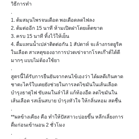
วิธีการทำ
.
1. ต้มสมุนไพรจนเดือด พอเดือดลดไฟลง
2. ต้มต่ออีก 15 นาที ห้ามเปิดฝาโดยเด็ดขาด
3. ครบ 15 นาที ทิ้งไว้ให้เย็น
4. ดื่มแทนน้ำเปล่าติดต่อกัน 1 สัปดาห์ จะล้างกรดยูริค
ในเลือด สาเหตุของอาการปวดเข่าจากโรคเก๊าต์ได้ดี
มากๆ แบบไม่ต้องใช้ยา
.
สูตรนี้ได้รับการยืนยันจากคนไข้เองว่า ได้ผลดีเกินคาด
ชาตะไคร้ใบเตยยังช่วยในการลดไขมันในเส้นเลือด
บำรุงธาตุไฟ ขับลมในลำไส้ แก้ท้องอืด ลดไขมันใน
เส้นเลือด รสเย็นสบาย บำรุงหัวใจ ให้กลิ่นหอม สดชื่น
.
**ผลข้างเคียง คือ ทำให้ปัสสาวะบ่อยขึ้น หลีกเลี่ยงการ
ดื่มก่อนเข้านอน 2 ชั่วโมง
.