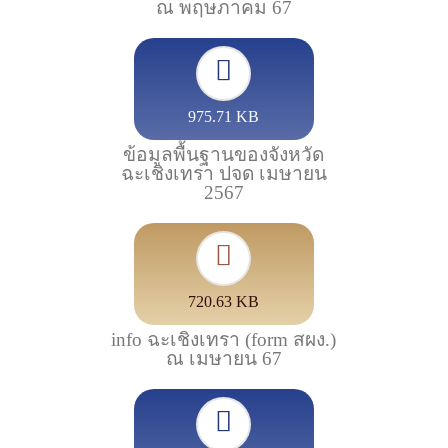
ณ พฤษภาคม 67
975.71 KB
ข้อมูลพื้นฐานของจังหวัด
ฉะเชิงเทรา ปจด เมษายน
2567
720.63 KB
info ฉะเชิงเทรา (form สผง.)
ณ เมษายน 67