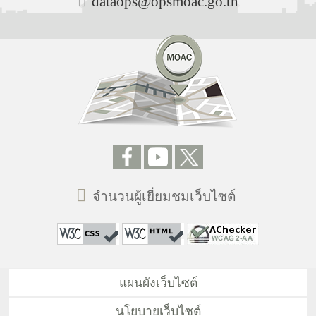
dataops@opsmoac.go.th
จำนวนผู้เยี่ยมชมเว็บไซต์
แผนผังเว็บไซต์
นโยบายเว็บไซต์