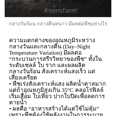
กลางวันร้อน กลางคืนหนาว มีผลต่อพืชอย่างไร
ความแตกต่างของอุณหภูมิระหว่าง
กลางวันและกลางคืน (Day–Night
Temperature Variation) มีผลต่อ
“กระบวนการสรีรวิทยาของพืช” ทั้งใน
ระดับเซลล์ ใบ ราก และผลผลิต
กลางวันร้อน สังเคราะห์แสงเร็ว แต่
เสี่ยงเครียด
• พืชเร่งสังเคราะห์แสง ผลิตน้ำตาลมาก
แต่ถ้าอุณหภูมิสูงเกิน 35°C คลอโรฟิลล์
เริ่มเสื่อม ใบเหี่ยว ปากใบปิดเพื่อลดการ
คายน้ำ
• ผลคือ “อาหารสร้างได้แต่ใช้ไม่คุ้ม”
เพราะพืชต้องใช้พลังงานในการระบาย