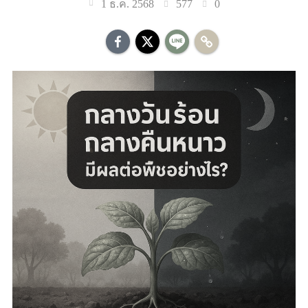
577
0
1 ธ.ค. 2568