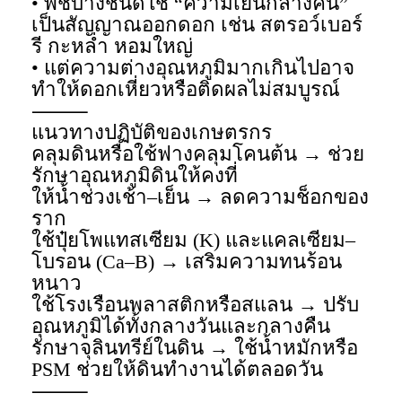
• พืชบางชนิดใช้ “ความเย็นกลางคืน”
เป็นสัญญาณออกดอก เช่น สตรอว์เบอร์
รี กะหล่ำ หอมใหญ่
• แต่ความต่างอุณหภูมิมากเกินไปอาจ
ทำให้ดอกเหี่ยวหรือติดผลไม่สมบูรณ์
⸻
แนวทางปฏิบัติของเกษตรกร
คลุมดินหรือใช้ฟางคลุมโคนต้น → ช่วย
รักษาอุณหภูมิดินให้คงที่
ให้น้ำช่วงเช้า–เย็น → ลดความช็อกของ
ราก
ใช้ปุ๋ยโพแทสเซียม (K) และแคลเซียม–
โบรอน (Ca–B) → เสริมความทนร้อน
หนาว
ใช้โรงเรือนพลาสติกหรือสแลน → ปรับ
อุณหภูมิได้ทั้งกลางวันและกลางคืน
รักษาจุลินทรีย์ในดิน → ใช้น้ำหมักหรือ
PSM ช่วยให้ดินทำงานได้ตลอดวัน
⸻