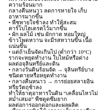
ความร้อนมาก
กลางคืนหนาว ลดการหายใจ เก็บ
อาหารมากขึ้น
• พืชหายใจช้าลง ทำให้สะสม
คาร์โบไฮเดรตไว้มากขึ้น
• ผัก ผลไม้ เช่น ผักกาด หอมใหญ่
ข้าวโพดหวาน จะมีรสหวานขึ้น เนื้อ
แน่นขึ้น
• แต่ถ้าเย็นจัดเกินไป (ต่ำกว่า 10°C)
รากจะหยุดทำงาน ใบไหม้หรือด่าง
ผลต่อจุลินทรีย์และดิน
• กลางวันดินร้อนจัด → จุลินทรีย์บาง
ชนิดตายหรือหยุดทำงาน
• กลางคืนหนาว → การย่อยสลายอิน
ทรียวัตถุช้าลง
ทำให้ธาตุอาหารในดิน “เคลื่อนไหวไม่
สม่ำเสมอ” พืชดูดซึมยาก
ผลต่อการออกดอกและผลผลิต