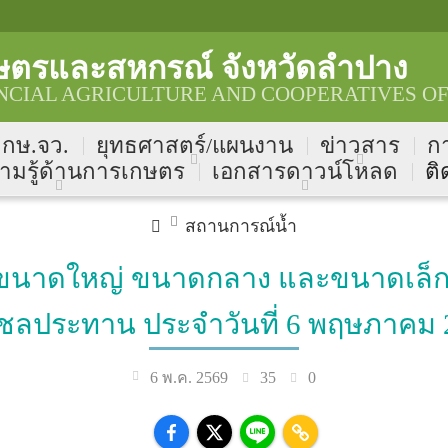
ษตรและสหกรณ์ จังหวัดลำปาง
CIAL AGRICULTURE AND COOPERATIVES OF
บ กษ.จว.
ยุทธศาสตร์/แผนงาน
ข่าวสาร
ก
ามรู้ด้านการเกษตร
เอกสารดาวน์โหลด
ติ
สถานการณ์น้ำ
ําขนาดใหญ่ ขนาดกลาง และขนาดเล็ก 
ชลประทาน ประจำวันที่ 6 พฤษภาคม 
35
0
6 พ.ค. 2569