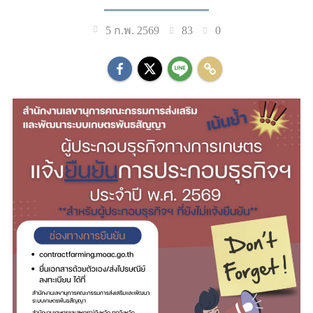
83
0
5 ก.พ. 2569