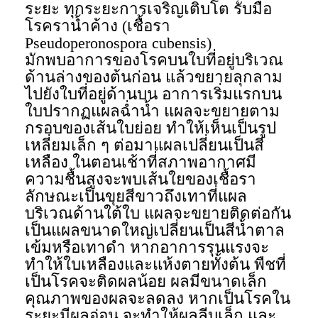
ระยะ ทุกระยะการเจริญเติบโต รับมือ
โรคราน้ำค้าง (เชื้อรา
Pseudoperonospora cubensis)
มักพบอาการของโรคบนใบที่อยู่บริเวณ
ด้านล่างของต้นก่อน แล้วขยายลุกลาม
ไปยังใบที่อยู่ด้านบน อาการเริ่มแรกบน
ใบปรากฏแผลฉ่ำน้ำ แผลจะขยายตาม
กรอบของเส้นใบย่อย ทำให้เห็นเป็นรูป
เหลี่ยมเล็ก ๆ ต่อมาแผลเปลี่ยนเป็นสี
เหลือง ในตอนเช้าที่สภาพอากาศมี
ความชื้นสูงจะพบเส้นใยของเชื้อรา
ลักษณะเป็นขุยสีขาวถึงเทาที่แผล
บริเวณด้านใต้ใบ แผลจะขยายติดต่อกัน
เป็นแผลขนาดใหญ่เปลี่ยนเป็นสีน้ำตาล
เข้มหรือเทาดำ หากอาการรุนแรงจะ
ทำให้ใบเหลืองและแห้งตายทั้งต้น พืชที่
เป็นโรคจะติดผลน้อย ผลมีขนาดเล็ก
คุณภาพของผลจะลดลง หากเป็นโรคใน
ระยะมีผลอ่อน จะทำให้ผลลีบเล็ก และ