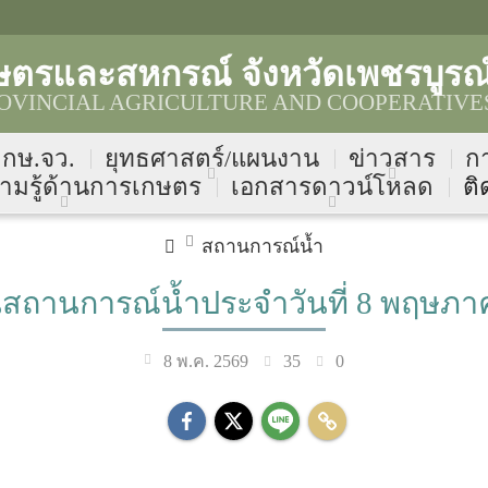
ษตรและสหกรณ์ จังหวัดเพชรบูรณ
VINCIAL AGRICULTURE AND COOPERATIVES
บ กษ.จว.
ยุทธศาสตร์/แผนงาน
ข่าวสาร
ก
ามรู้ด้านการเกษตร
เอกสารดาวน์โหลด
ติ
สถานการณ์น้ำ
สถานการณ์น้ำประจำวันที่ 8 พฤษภา
35
0
8 พ.ค. 2569