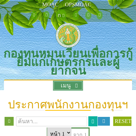
MOAC
OPSMOAC
ก
กองทุนหมุนเวียนเพื่อการกู้
ยืมแก่เกษตรกรและผู้
ยากจน
เมนู
ประกาศพนักงานกองทุนฯ
RESET
จาก 1